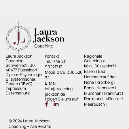
Laura Jackson
Kontakt
Regionale
Coaching
Coachings:
Tel.: +49 211
Schwerinstr. 30,
Köln
|
Düsseldorf
|
90221312
40477 Düsseldorf
Essen
|
Bad
Mobil: 0176-306 526
Diplom-Psychologin
Hombach auf der
32
& systemischer
Höhe
|
Kronberg
|
E-Mail:
Coach (DBVC)
Bonn
|
Hannover
|
Impressum
info@coaching-
Datenschutz
München
|
Frankfurt
|
jackson.de
Dortmund
|
Münster
|
Folgen Sie uns auf:
Meerbusch
|
© 2024 Laura Jackson
Coaching – Alle Rechte