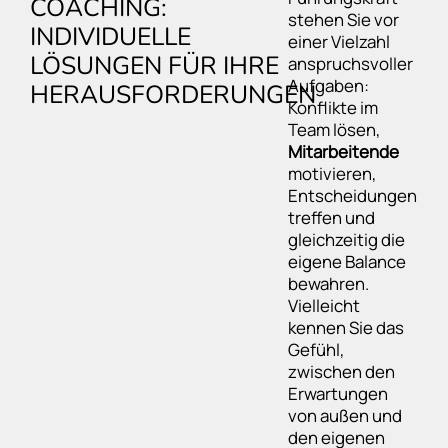
COACHING:
stehen Sie vor
INDIVIDUELLE
einer Vielzahl
LÖSUNGEN FÜR IHRE
anspruchsvoller
Aufgaben:
HERAUSFORDERUNGEN
Konflikte im
Team lösen,
Mitarbeitende
motivieren,
Entscheidungen
treffen und
gleichzeitig die
eigene Balance
bewahren.
Vielleicht
kennen Sie das
Gefühl,
zwischen den
Erwartungen
von außen und
den eigenen